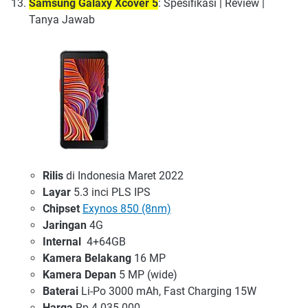
Samsung Galaxy Xcover 5
: Spesifikasi | Review |
Tanya Jawab
Rilis
di Indonesia Maret 2022
Layar
5.3 inci PLS IPS
Chipset
Exynos 850 (8nm)
Jaringan
4G
Internal
4+64GB
Kamera Belakang
16 MP
Kamera Depan
5 MP (wide)
Baterai
Li-Po 3000 mAh, Fast Charging 15W
Harga
Rp 4.035.000,-