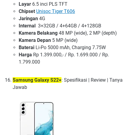
Layar
6.5 inci PLS TFT
Chipset
Unisoc Tiger T606
Jaringan
4G
Internal
3+32GB / 4+64GB / 4+128GB
Kamera Belakang
48 MP (wide), 2 MP (depth)
Kamera Depan
5 MP (wide)
Baterai
Li-Po 5000 mAh, Charging 7.75W
Harga
Rp 1.399.000,- / Rp. 1.699.000 / Rp.
1.799.000
Samsung Galaxy S22+
: Spesifikasi | Review | Tanya
Jawab