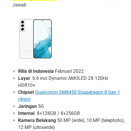
Jawab
Rilis di Indonesia
Februari 2022
Layar
6.6 inci Dynamic AMOLED 2X 120Hz
HDR10+
Chipset
Qualcomm SM8450 Snapdragon 8 Gen 1
(4nm)
Jaringan
5G
Internal
8+128GB / 8+256GB
Kamera Belakang
50 MP (wide), 10 MP (telephoto),
12 MP (ultrawide)