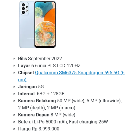
Rilis
September 2022
Layar
6.6 inci PLS LCD 120Hz
Chipset
Qualcomm SM6375 Snapdragon 695 5G (6
nm)
Jaringan
5G
Internal
6BG + 128GB
Kamera Belakang
50 MP (wide), 5 MP (ultrawide),
2 MP (depth), 2 MP (macro)
Kamera Depan
8 MP (wide)
Baterai Li-Po 5000 mAh, Fast charging 25W
Harga Rp 3.999.000