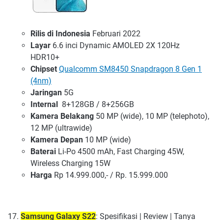
Rilis di Indonesia
Februari 2022
Layar
6.6 inci Dynamic AMOLED 2X 120Hz
HDR10+
Chipset
Qualcomm SM8450 Snapdragon 8 Gen 1
(4nm)
Jaringan
5G
Internal
8+128GB / 8+256GB
Kamera Belakang
50 MP (wide), 10 MP (telephoto),
12 MP (ultrawide)
Kamera Depan
10 MP (wide)
Baterai
Li-Po 4500 mAh, Fast Charging 45W,
Wireless Charging 15W
Harga
Rp 14.999.000,- / Rp. 15.999.000
Samsung Galaxy S22
: Spesifikasi | Review | Tanya