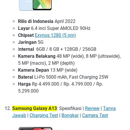
Rilis di Indonesia
April 2022
Layar
6.4 inci Super AMOLED 90Hz
Chipset
Exynos 1280 (5 nm)
Jaringan
5G
I
nternal
6GB / 8 GB + 128GB / 256GB
Kamera Belakang
48 MP (wide), 8 MP (ultrawide),
5 MP (macro), 2 MP (depth)
Kamera Depan
13 MP (wide)
Baterai
Li-Po 5000 mAh, Fast Charging 25W
Harga
Rp 4.499.000 / Rp. 4.799.000 / Rp.
5.299.000
Samsung Galaxy A13
: Spesifikasi |
Review
|
Tanya
Jawab
|
Charging Test
|
Bongkar
|
Camera Test