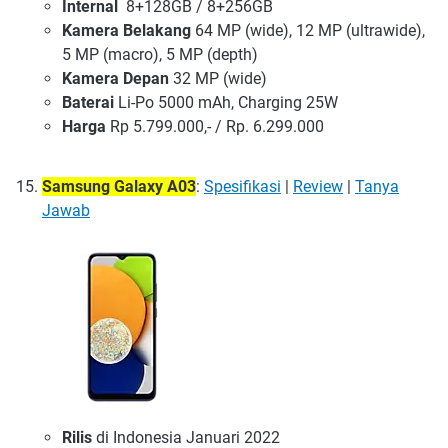
Internal
8+128GB / 8+256GB
Kamera Belakang
64 MP (wide), 12 MP (ultrawide),
5 MP (macro), 5 MP (depth)
Kamera Depan
32 MP (wide)
Baterai
Li-Po 5000 mAh, Charging 25W
Harga
Rp 5.799.000,- / Rp. 6.299.000
Samsung Galaxy A03
:
Spesifikasi
|
Review
|
Tanya
Jawab
Rilis
di Indonesia Januari 2022