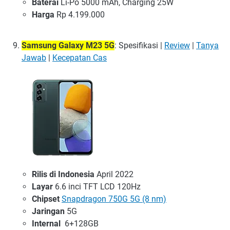
Baterai
Li-Po 5000 mAh, Charging 25W
Harga
Rp 4.199.000
Samsung Galaxy M23 5G
: Spesifikasi |
Review
|
Tanya
Jawab
|
Kecepatan Cas
Rilis di Indonesia
April 2022
Layar
6.6 inci TFT LCD 120Hz
Chipset
Snapdragon 750G 5G (8 nm)
Jaringan
5G
Internal
6+128GB