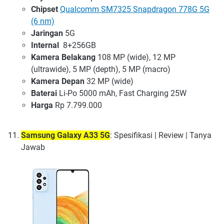
Chipset
Qualcomm SM7325 Snapdragon 778G 5G
(6 nm)
Jaringan
5G
Internal
8+256GB
Kamera Belakang
108 MP (wide), 12 MP
(ultrawide), 5 MP (depth), 5 MP (macro)
Kamera Depan
32 MP (wide)
Baterai
Li-Po 5000 mAh, Fast Charging 25W
Harga
Rp 7.799.000
Samsung Galaxy A33 5G
: Spesifikasi | Review | Tanya
Jawab