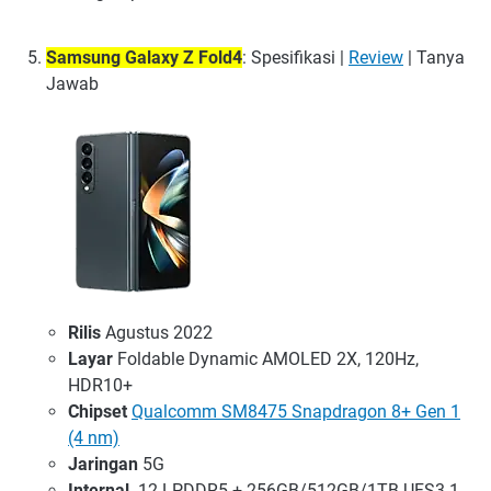
Samsung Galaxy Z Fold4
: Spesifikasi |
Review
| Tanya
Jawab
Rilis
Agustus 2022
Layar
Foldable Dynamic AMOLED 2X, 120Hz,
HDR10+
Chipset
Qualcomm SM8475 Snapdragon 8+ Gen 1
(4 nm)
Jaringan
5G
Internal
12 LPDDR5 + 256GB/512GB/1TB UFS3.1