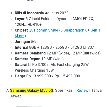
Rilis di Indonesia
Agustus 2022
Layar
6.7 inchi Foldable Dynamic AMOLED 2X,
120Hz, HDR10+
Chipset
Qualcomm SM8475 Snapdragon 8+ Gen 1
(4 nm)
Jaringan
5G
Internal
8GB + 128GB / 256GB / 512GB UFS3.1
Kamera Belakang
12 MP (wide), 12 MP (ultrawide)
Kamera Depan
10 MP (wide)
Baterai
Li-Po 3700 mAh, Fast charging 25W,
Wireless Charging 15W
Harga
Rp 13.999.000 / Rp. 15.499.000
Samsung Galaxy M53 5G
: Spesifikasi |
Review
| Tanya
Jawab