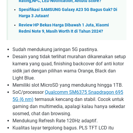
Rating,NFC, LED Notification, Antutu Score?
Spesifikasi SAMSUNG Galaxy A23 5G Bagus Gak? Di
Harga 3 Jutaan!
Review HP Bekas Harga Dibawah 1 Juta, Xiaomi
Redmi Note 9, Masih Worth It di Tahun 2024?
Sudah mendukung jaringan 5G pastinya.
Desain yang tidak terlihat murahan dikarenakan setup
kamera yang quad, finishing backcover dof anti kotor
sidik jari dengan pilihan warna Orange, Black dan
Light Blue.
Memiliki slot MicroSD yang mendukung hingga 1TB.
SoC/processor
Qualcomm SM6375 Snapdragon 695
5G (6 nm)
termasuk kencang dan stabil. Cocok untuk
gaming dan multimedia, apalagi kalau hanya sekedar
sosmed, chat dan browsing.
Mendukung Refresh Rate 120Hz adaptif.
Kualitas layar tergolong bagus. PLS TFT LCD itu