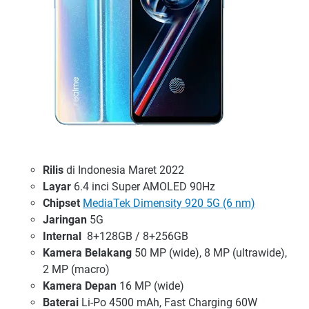
Rilis
di Indonesia Maret 2022
Layar
6.4 inci Super AMOLED 90Hz
Chipset
MediaTek Dimensity 920 5G (6 nm)
Jaringan
5G
Internal
8+128GB / 8+256GB
Kamera Belakang
50 MP (wide), 8 MP (ultrawide),
2 MP (macro)
Kamera Depan
16 MP (wide)
Baterai
Li-Po 4500 mAh, Fast Charging 60W