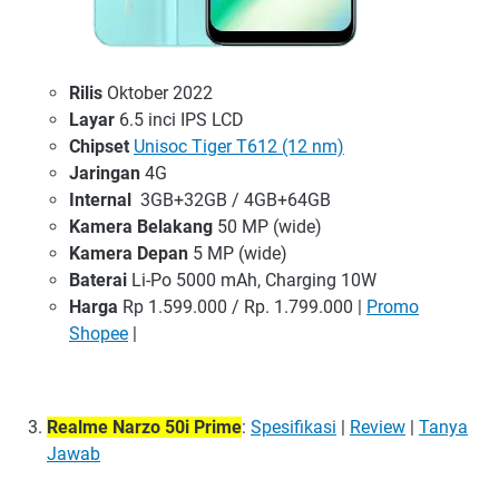
Rilis
Oktober 2022
Layar
6.5 inci IPS LCD
Chipset
Unisoc Tiger T612 (12 nm)
Jaringan
4G
Internal
3GB+32GB / 4GB+64GB
Kamera Belakang
50 MP (wide)
Kamera Depan
5 MP (wide)
Baterai
Li-Po 5000 mAh, Charging 10W
Harga
Rp 1.599.000 / Rp. 1.799.000 |
Promo
Shopee
|
Realme Narzo 50i Prime
:
Spesifikasi
|
Review
|
Tanya
Jawab