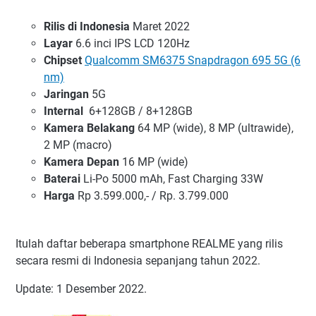
Rilis di Indonesia
Maret 2022
Layar
6.6 inci IPS LCD 120Hz
Chipset
Qualcomm SM6375 Snapdragon 695 5G (6
nm)
Jaringan
5G
Internal
6+128GB / 8+128GB
Kamera Belakang
64 MP (wide), 8 MP (ultrawide),
2 MP (macro)
Kamera Depan
16 MP (wide)
Baterai
Li-Po 5000 mAh, Fast Charging 33W
Harga
Rp 3.599.000,- / Rp. 3.799.000
Itulah daftar beberapa smartphone REALME yang rilis
secara resmi di Indonesia sepanjang tahun 2022.
Update: 1 Desember 2022.