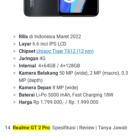
Rilis
di Indonesia Maret 2022
Layar
6.6 inci IPS LCD
Chipset
Unisoc Tiger T612 (12 nm)
Jaringan
4G
Internal
4+64GB / 4+128GB
Kamera Belakang
50 MP (wide), 2 MP (macro), 0.3
MP (depth)
Kamera Depan
8 MP (wide)
Baterai
Li-Po 5000 mAh, Fast Charging 18W
Harga
Rp 1.799.000,- / Rp. 1.999.000
Realme GT 2 Pro
: Spesifikasi | Review | Tanya Jawab