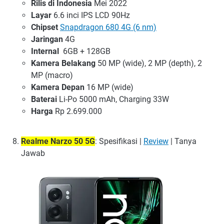
Rilis di Indonesia
Mei 2022
Layar
6.6 inci IPS LCD 90Hz
Chipset
Snapdragon 680 4G (6 nm)
Jaringan
4G
Internal
6GB + 128GB
Kamera Belakang
50 MP (wide), 2 MP (depth), 2
MP (macro)
Kamera Depan
16 MP (wide)
Baterai
Li-Po 5000 mAh, Charging 33W
Harga
Rp 2.699.000
Realme Narzo 50 5G
: Spesifikasi |
Review
| Tanya
Jawab