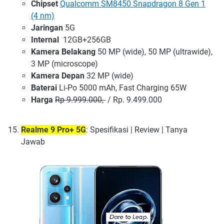
Chipset
Qualcomm SM8450 Snapdragon 8 Gen 1
(4 nm)
Jaringan
5G
Internal
12GB+256GB
Kamera Belakang
50 MP (wide), 50 MP (ultrawide),
3 MP (microscope)
Kamera Depan
32 MP (wide)
Baterai
Li-Po 5000 mAh, Fast Charging 65W
Harga
Rp 9.999.000,
- / Rp. 9.499.000
Realme 9 Pro+ 5G
: Spesifikasi | Review | Tanya
Jawab