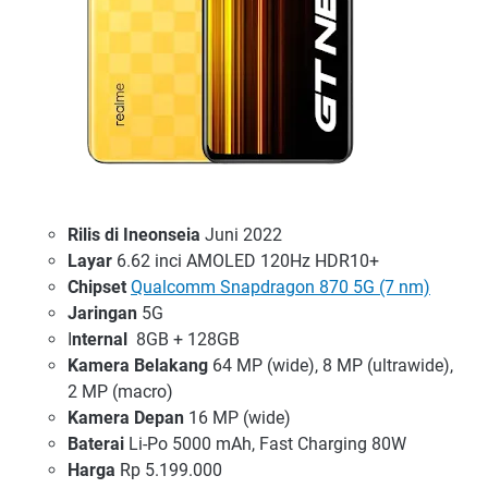
Rilis di Ineonseia
Juni 2022
Layar
6.62 inci AMOLED 120Hz HDR10+
Chipset
Qualcomm Snapdragon 870 5G (7 nm)
Jaringan
5G
I
nternal
8GB + 128GB
Kamera Belakang
64 MP (wide), 8 MP (ultrawide),
2 MP (macro)
Kamera Depan
16 MP (wide)
Baterai
Li-Po 5000 mAh, Fast Charging 80W
Harga
Rp 5.199.000