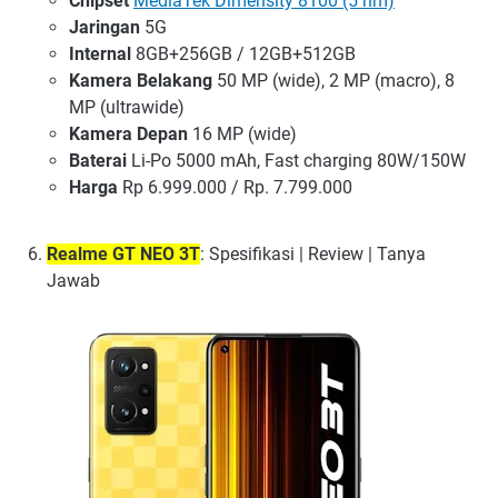
Chipset
MediaTek Dimensity 8100 (5 nm)
Jaringan
5G
Internal
8GB+256GB / 12GB+512GB
Kamera Belakang
50 MP (wide), 2 MP (macro), 8
MP (ultrawide)
Kamera Depan
16 MP (wide)
Baterai
Li-Po 5000 mAh, Fast charging 80W/150W
Harga
Rp 6.999.000 / Rp. 7.799.000
Realme GT NEO 3T
: Spesifikasi | Review | Tanya
Jawab