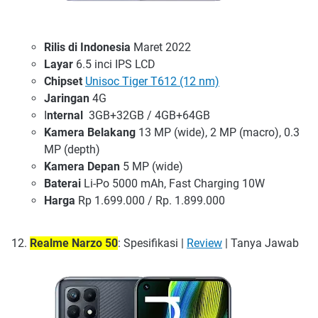
Rilis di Indonesia
Maret 2022
Layar
6.5 inci IPS LCD
Chipset
Unisoc Tiger T612 (12 nm)
Jaringan
4G
I
nternal
3GB+32GB / 4GB+64GB
Kamera Belakang
13 MP (wide), 2 MP (macro), 0.3
MP (depth)
Kamera Depan
5 MP (wide)
Baterai
Li-Po 5000 mAh, Fast Charging 10W
Harga
Rp 1.699.000 / Rp. 1.899.000
Realme Narzo 50
: Spesifikasi |
Review
| Tanya Jawab