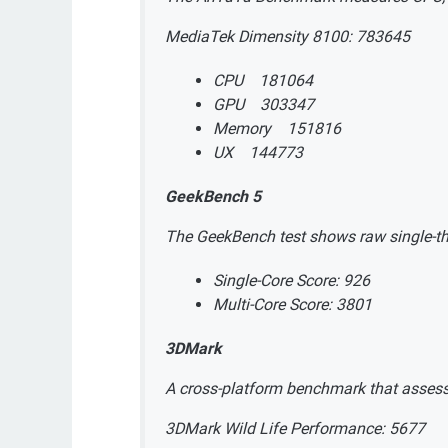
MediaTek Dimensity 8100: 783645
CPU 181064
GPU 303347
Memory 151816
UX 144773
GeekBench 5
The GeekBench test shows raw single-t
Single-Core Score: 926
Multi-Core Score: 3801
3DMark
A cross-platform benchmark that assess
3DMark Wild Life Performance: 5677