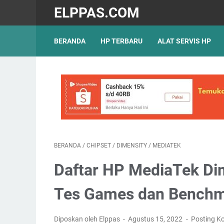
ELPPAS.COM
BERANDA
HP TERBARU
ALAT SERVIS HP
BERANDA
/
CHIPSET
/
DIMENSITY
/
MEDIATEK
Daftar HP MediaTek Dim
Tes Games dan Benchm
Diposkan oleh Elppas
Agustus 15, 2022
Posting K