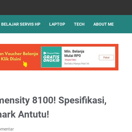
BELAJAR SERVIS HP
LAPTOP
TECH
ABOUT ME
ensity 8100! Spesifikasi,
ark Antutu!
omentar