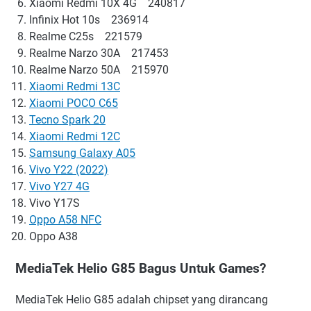
Xiaomi Redmi 10X 4G 240817
Infinix Hot 10s 236914
Realme C25s 221579
Realme Narzo 30A 217453
Realme Narzo 50A 215970
Xiaomi Redmi 13C
Xiaomi POCO C65
Tecno Spark 20
Xiaomi Redmi 12C
Samsung Galaxy A05
Vivo Y22 (2022)
Vivo Y27 4G
Vivo Y17S
Oppo A58 NFC
Oppo A38
MediaTek Helio G85 Bagus Untuk Games?
MediaTek Helio G85 adalah chipset yang dirancang