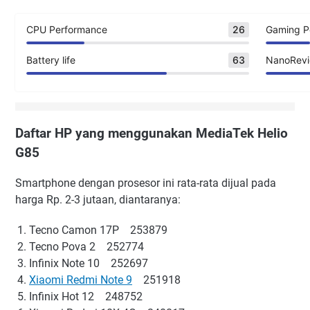
CPU Performance
26
Gaming P
Battery life
63
NanoRevi
Daftar HP yang menggunakan MediaTek Helio
G85
Smartphone dengan prosesor ini rata-rata dijual pada
harga Rp. 2-3 jutaan, diantaranya:
Tecno Camon 17P 253879
Tecno Pova 2 252774
Infinix Note 10 252697
Xiaomi Redmi Note 9
251918
Infinix Hot 12 248752