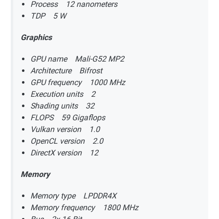
Process 12 nanometers
TDP 5 W
Graphics
GPU name Mali-G52 MP2
Architecture Bifrost
GPU frequency 1000 MHz
Execution units 2
Shading units 32
FLOPS 59 Gigaflops
Vulkan version 1.0
OpenCL version 2.0
DirectX version 12
Memory
Memory type LPDDR4X
Memory frequency 1800 MHz