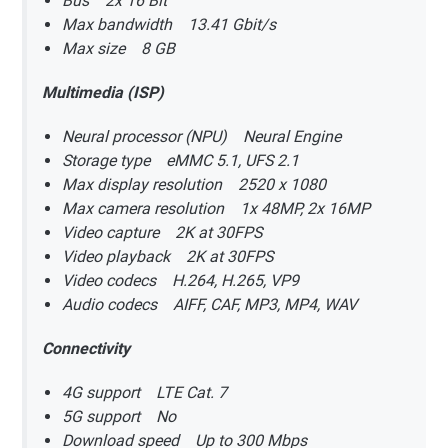
Bus 2x 16 Bit
Max bandwidth 13.41 Gbit/s
Max size 8 GB
Multimedia (ISP)
Neural processor (NPU) Neural Engine
Storage type eMMC 5.1, UFS 2.1
Max display resolution 2520 x 1080
Max camera resolution 1x 48MP, 2x 16MP
Video capture 2K at 30FPS
Video playback 2K at 30FPS
Video codecs H.264, H.265, VP9
Audio codecs AIFF, CAF, MP3, MP4, WAV
Connectivity
4G support LTE Cat. 7
5G support No
Download speed Up to 300 Mbps