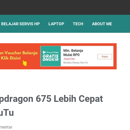
BELAJAR SERVIS HP
LAPTOP
TECH
ABOUT ME
dragon 675 Lebih Cepat
TuTu
omentar