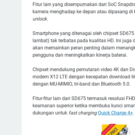
Fitur lain yang disempurnakan dari SoC Snapd
kamera menghadap ke depan atau dipasang di b
unlock
.
Smartphone yang ditenagai oleh chipset SD6
lambat) tak terbatas pada kualitas HD. Ini juga
akan memainkan peran penting dalam menangka
pengguna dan meningkatkan kinerja baterai.
Chipset mendukung pemutaran video 4K dan Disp
modem X12 LTE dengan kecepatan download 600M
dengan MU-MIMIO, tri-band dan Bluetooth 5.0.
Fitur-fitur lain dari SD675 termasuk resolusi
keamanan superior ketika membuka kunci smart
dukungan untuk
fast charging
Quick Charge 4+
.