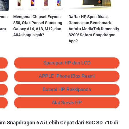
ynos
Mengenal Chipset Exynos
Daftar HP, Spesifikasi,
850, Otak Ponsel Samsung
Games dan Benchmark
ara
Galaxy A14, A13, M12, dan
Antutu MediaTek Dimensity
A04s bagus gak?
8200! Setara Snapdragon
Apa?
Sparepart HP dan LCD
APPLE iPhone iBox Resmi
Baterai HP Rakkipanda
Alat Servis HP
mm Snapdragon 675 Lebih Cepat dari SoC SD 710 di