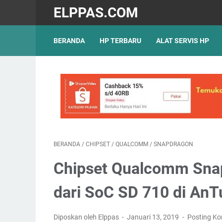
ELPPAS.COM
BERANDA
HP TERBARU
ALAT SERVIS HP
BERANDA
/
CHIPSET
/
QUALCOMM
/
SNAPDRAGON
Chipset Qualcomm Snap
dari SoC SD 710 di An
Diposkan oleh Elppas
Januari 13, 2019
Posting K