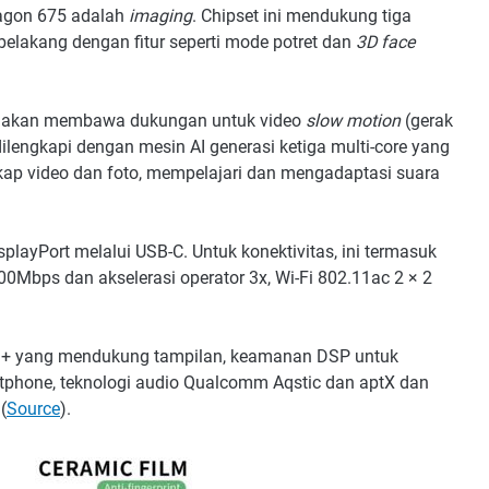
ragon 675 adalah
imaging
. Chipset ini mendukung tiga
elakang dengan fitur seperti mode potret dan
3D face
75 akan membawa dukungan untuk video
slow motion
(gerak
 dilengkapi dengan mesin AI generasi ketiga multi-core yang
p video dan foto, mempelajari dan mengadaptasi suara
layPort melalui USB-C. Untuk konektivitas, ini termasuk
bps dan akselerasi operator 3x, Wi-Fi 802.11ac 2 × 2
 FHD+ yang mendukung tampilan, keamanan DSP untuk
phone, teknologi audio Qualcomm Aqstic dan aptX dan
 (
Source
).