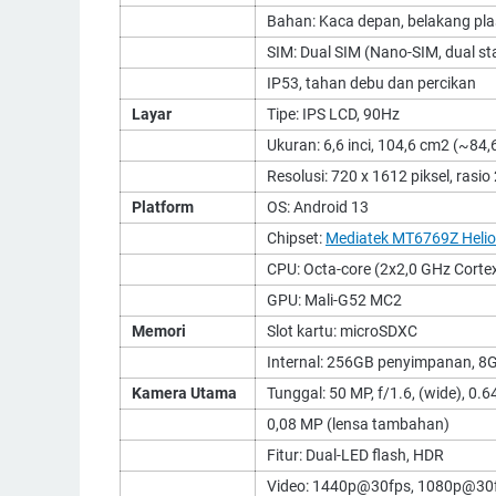
Bahan: Kaca depan, belakang plast
SIM: Dual SIM (Nano-SIM, dual st
IP53, tahan debu dan percikan
Layar
Tipe: IPS LCD, 90Hz
Ukuran: 6,6 inci, 104,6 cm2 (~84,6
Resolusi: 720 x 1612 piksel, rasi
Platform
OS: Android 13
Chipset:
Mediatek MT6769Z Heli
CPU: Octa-core (2x2,0 GHz Corte
GPU: Mali-G52 MC2
Memori
Slot kartu: microSDXC
Internal: 256GB penyimpanan, 
Kamera Utama
Tunggal: 50 MP, f/1.6, (wide), 0
0,08 MP (lensa tambahan)
Fitur: Dual-LED flash, HDR
Video: 1440p@30fps, 1080p@30