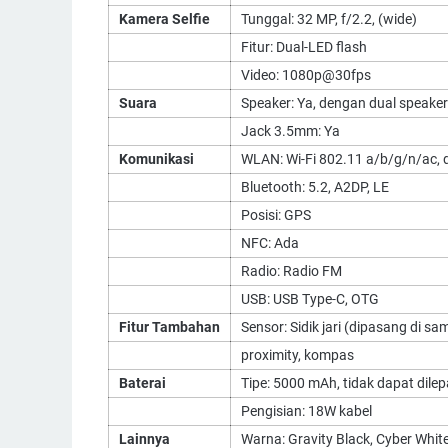
Kamera Selfie
Tunggal: 32 MP, f/2.2, (wide)
Fitur: Dual-LED flash
Video: 1080p@30fps
Suara
Speaker: Ya, dengan dual speake
Jack 3.5mm: Ya
Komunikasi
WLAN: Wi-Fi 802.11 a/b/g/n/ac, 
Bluetooth: 5.2, A2DP, LE
Posisi: GPS
NFC: Ada
Radio: Radio FM
USB: USB Type-C, OTG
Fitur Tambahan
Sensor: Sidik jari (dipasang di sa
proximity, kompas
Baterai
Tipe: 5000 mAh, tidak dapat dile
Pengisian: 18W kabel
Lainnya
Warna: Gravity Black, Cyber White