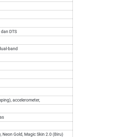
r dan DTS
dual-band
mping), accelerometer,
pas
, Neon Gold, Magic Skin 2.0 (Biru)