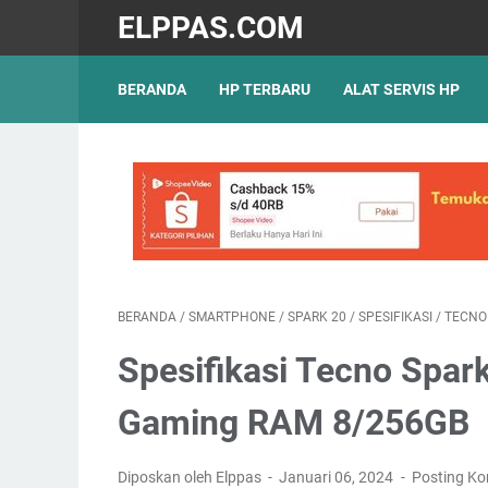
ELPPAS.COM
BERANDA
HP TERBARU
ALAT SERVIS HP
BERANDA
/
SMARTPHONE
/
SPARK 20
/
SPESIFIKASI
/
TECNO
Spesifikasi Tecno Spar
Gaming RAM 8/256GB
Diposkan oleh Elppas
Januari 06, 2024
Posting K