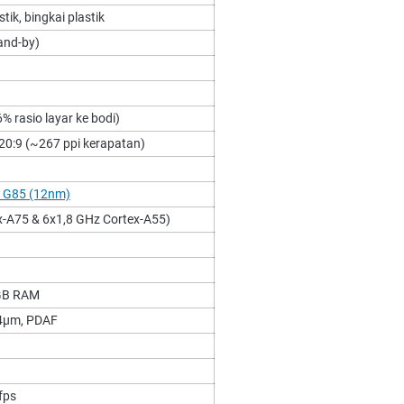
ik, bingkai plastik
and-by)
% rasio layar ke bodi)
o 20:9 (~267 ppi kerapatan)
o G85 (12nm)
x-A75 & 6x1,8 GHz Cortex-A55)
8GB RAM
.64µm, PDAF
fps