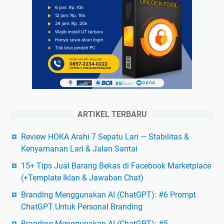
ARTIKEL TERBARU
Review HOKA Arahi 7 Sepatu Lari — Stabilitas &
Kenyamanan Lari & Jalan Santai
15+ Tips Jual Barang Bekas di Facebook Marketplace
(+Template Iklan & Jawaban Chat)
Branding Menggunakan AI (ChatGPT): #6 Prompt
ChatGPT Untuk Personal Branding
Branding Menggunakan AI (ChatGPT): #5