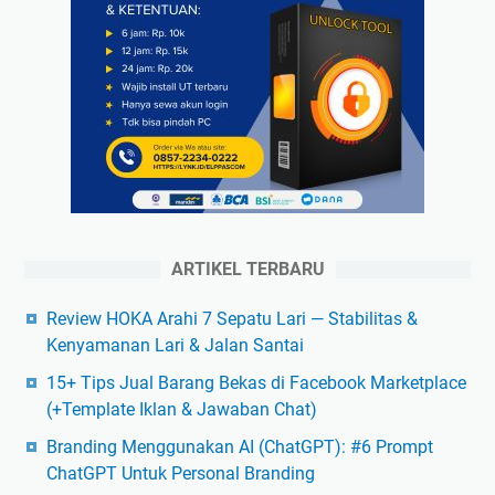
ARTIKEL TERBARU
Review HOKA Arahi 7 Sepatu Lari — Stabilitas &
Kenyamanan Lari & Jalan Santai
15+ Tips Jual Barang Bekas di Facebook Marketplace
(+Template Iklan & Jawaban Chat)
Branding Menggunakan AI (ChatGPT): #6 Prompt
ChatGPT Untuk Personal Branding