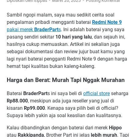
Diposkan oleh Elppas
Maret 20, 2025
Posting Komentar
Sambil ngopi malam, saya mau sedikit cerita soal
pengalaman pribadi mengganti baterai
Redmi Note 9
pakai merek
BraderPart
s
. Ini adalah baterai yang saya
pasang sendiri sekitar
10 hari yang lalu
, dan sejauh ini,
hasilnya cukup memuaskan. Artikel ini sekalian juga
sebagai dokumentasi dan review jujur buat kamu yang
lagi nyari baterai pengganti Redmi Note 9 dengan harga
hemat tapi kualitas bukan kaleng-kaleng.
Harga dan Berat: Murah Tapi Nggak Murahan
Baterai
BraderPart
s ini saya beli di
official store
seharga
Rp88.000
, meskipun ada juga reseller yang jual di
kisaran
Rp99.000
. Kenapa saya pilih beli di official?
Supaya lebih yakin aja soal keaslian dan kualitasnya.
Kalau dibandingkan dengan baterai dari merek
Hippo
atau
Rakkipanda
, Brother Part ini jelas
lebih murah
. Tapi