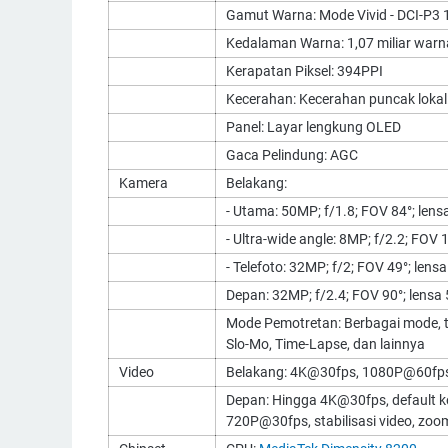
Gamut Warna: Mode Vivid - DCI-P3 
Kedalaman Warna: 1,07 miliar warna
Kerapatan Piksel: 394PPI
Kecerahan: Kecerahan puncak lokal:
Panel: Layar lengkung OLED
Gaca Pelindung: AGC
Kamera
Belakang:
- Utama: 50MP; f/1.8; FOV 84°; lensa
- Ultra-wide angle: 8MP; f/2.2; FOV 
- Telefoto: 32MP; f/2; FOV 49°; lensa
Depan: 32MP; f/2.4; FOV 90°; lensa 
Mode Pemotretan: Berbagai mode, te
Slo-Mo, Time-Lapse, dan lainnya
Video
Belakang: 4K@30fps, 1080P@60fps
Depan: Hingga 4K@30fps, default ke
720P@30fps, stabilisasi video, zoom