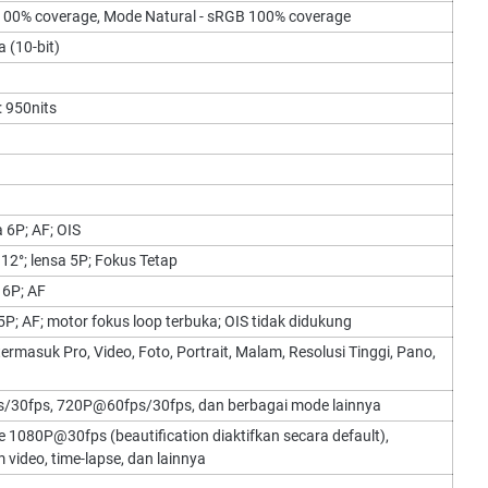
100% coverage, Mode Natural - sRGB 100% coverage
 (10-bit)
 950nits
 6P; AF; OIS
112°; lensa 5P; Fokus Tetap
 6P; AF
5P; AF; motor fokus loop terbuka; OIS tidak didukung
rmasuk Pro, Video, Foto, Portrait, Malam, Resolusi Tinggi, Pano,
/30fps, 720P@60fps/30fps, dan berbagai mode lainnya
 1080P@30fps (beautification diaktifkan secara default),
 video, time-lapse, dan lainnya