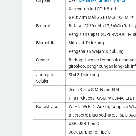
Chipset
CPU:
MediaTek Dimensity 8200
Kecepatan Inti CPU: 8 inti
GPU: Arm Mali G610 MC6 950MHz
Baterai
Baterai: 2220mAh/17,36Wh (Rated)
Pengisian Cepat: SUPERVOOCTM 8
Biometrik
Sidik jari: Didukung
Pengenalan Wajah: Didukung
Sensor
Berbagai sensor termasuk geomagnetik
giroskop, penghitungan langkah, i
Jaringan
SIM 2: Didukung
Seluler
Jenis Kartu SIM: Nano-SIM
Pita Frekuensi: GSM, WCDMA, LTE F
Konektivitas
WLAN: Wi-Fi 6, Wi-Fi 5, Tampilan 
Bluetooth: Bluetooth® 5.3, SBC, A
USB: USB Tipe-C
Jack Earphone: Tipe-C