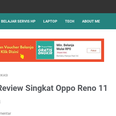
BELAJAR SERVIS HP
LAPTOP
TECH
ABOUT ME
IKASI
 Review Singkat Oppo Reno 11
a
omentar