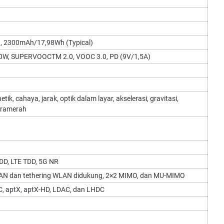
, 2300mAh/17,98Wh (Typical)
0W, SUPERVOOCTM 2.0, VOOC 3.0, PD (9V/1,5A)
, cahaya, jarak, optik dalam layar, akselerasi, gravitasi,
nframerah
DD, LTE TDD, 5G NR
WLAN dan tethering WLAN didukung, 2×2 MIMO, dan MU-MIMO
AC, aptX, aptX-HD, LDAC, dan LHDC