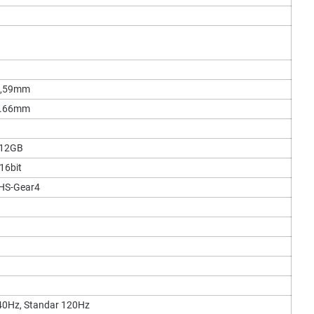
 7,59mm
 7.66mm
512GB
16bit
 HS-Gear4
40Hz, Standar 120Hz