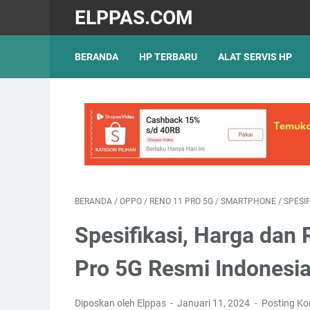
ELPPAS.COM
BERANDA
HP TERBARU
ALAT SERVIS HP
BERANDA
/
OPPO
/
RENO 11 PRO 5G
/
SMARTPHONE
/
SPESIF
Spesifikasi, Harga dan
Pro 5G Resmi Indonesi
Diposkan oleh Elppas
Januari 11, 2024
Posting K