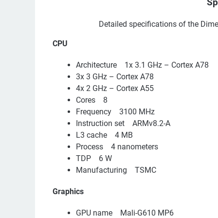
Sp
Detailed specifications of the Di
CPU
Architecture 1x 3.1 GHz – Cortex A78
3x 3 GHz – Cortex A78
4x 2 GHz – Cortex A55
Cores 8
Frequency 3100 MHz
Instruction set ARMv8.2-A
L3 cache 4 MB
Process 4 nanometers
TDP 6 W
Manufacturing TSMC
Graphics
GPU name Mali-G610 MP6