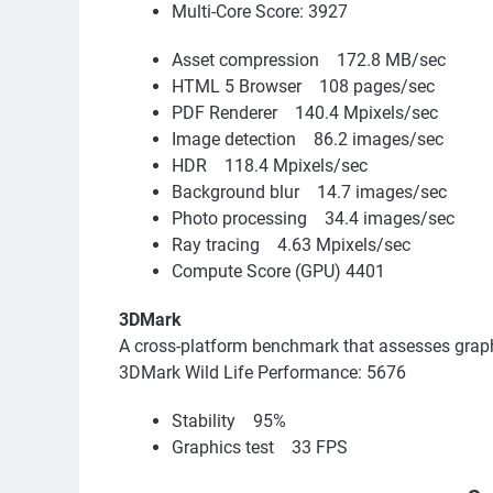
Multi-Core Score: 3927
Asset compression 172.8 MB/sec
HTML 5 Browser 108 pages/sec
PDF Renderer 140.4 Mpixels/sec
Image detection 86.2 images/sec
HDR 118.4 Mpixels/sec
Background blur 14.7 images/sec
Photo processing 34.4 images/sec
Ray tracing 4.63 Mpixels/sec
Compute Score (GPU) 4401
3DMark
A cross-platform benchmark that assesses grap
3DMark Wild Life Performance: 5676
Stability 95%
Graphics test 33 FPS