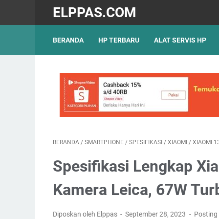
ELPPAS.COM
BERANDA
HP TERBARU
ALAT SERVIS HP
BERANDA
/
SMARTPHONE
/
SPESIFIKASI
/
XIAOMI
/
XIAOMI 1
Spesifikasi Lengkap Xi
Kamera Leica, 67W Turb
Diposkan oleh Elppas
September 28, 2023
Posting