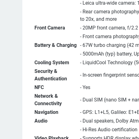
- Leica ultra-wide camera: 
- Rear camera photography 
to 20x, and more
Front Camera
- 20MP front camera, f/2.2
- Front camera photograph
Battery & Charging
- 67W turbo charging (42 
- 5000mAh (typ) battery, U
Cooling System
- LiquidCool Technology (5
Security &
- In-screen fingerprint sens
Authentication
NFC
- Yes
Network &
- Dual SIM (nano SIM + na
Connectivity
Navigation
- GPS: L1+L5, Galileo: E1
Audio
- Dual speakers, Dolby At
- Hi-Res Audio certification
Video Playback
- Supports HDR display wh