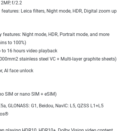
12MP, f/2.2
features: Leica filters, Night mode, HDR, Digital zoom up
y features: Night mode, HDR, Portrait mode, and more
mins to 100%)
p to 16 hours video playback
000mm2 stainless steel VC + Multi-layer graphite sheets)
or, AI face unlock
no SIM or nano SIM + eSIM)
+E5a, GLONASS: G1, Beidou, NavIC: L5, QZSS L1+L5
mos®
en playing HDR10, HDR10+, Dolby Vision video content