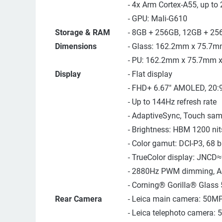
- 4x Arm Cortex-A55, up to
- GPU: Mali-G610
Storage & RAM
- 8GB + 256GB, 12GB + 2
Dimensions
- Glass: 162.2mm x 75.7
- PU: 162.2mm x 75.7mm 
Display
- Flat display
- FHD+ 6.67" AMOLED, 20:9
- Up to 144Hz refresh rate
- AdaptiveSync, Touch samp
- Brightness: HBM 1200 nits
- Color gamut: DCI-P3, 68 bi
- TrueColor display: JNCD≈
- 2880Hz PWM dimming, Ad
- Corning®️ Gorilla®️ Glass 
Rear Camera
- Leica main camera: 50MP,
- Leica telephoto camera: 