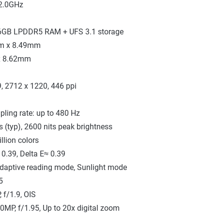
 2.0GHz
56GB LPDDR5 RAM + UFS 3.1 storage
mm x 8.49mm
x 8.62mm
, 2712 x 1220, 446 ppi
ling rate: up to 480 Hz
 (typ), 2600 nits peak brightness
llion colors
 0.39, Delta E≈ 0.39
aptive reading mode, Sunlight mode
5
 f/1.9, OIS
50MP, f/1.95, Up to 20x digital zoom