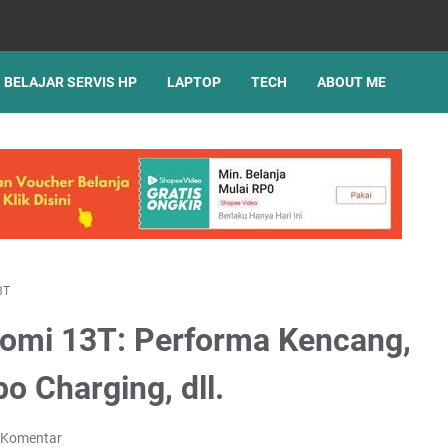
BELAJAR SERVIS HP
LAPTOP
TECH
ABOUT ME
3T
aomi 13T: Performa Kencang,
o Charging, dll.
 Komentar