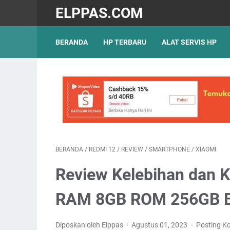
ELPPAS.COM
BERANDA
HP TERBARU
ALAT SERVIS HP
BERANDA
/
REDMI 12
/
REVIEW
/
SMARTPHONE
/
XIAOMI
Review Kelebihan dan 
RAM 8GB ROM 256GB Bes
Diposkan oleh Elppas
Agustus 01, 2023
Posting K