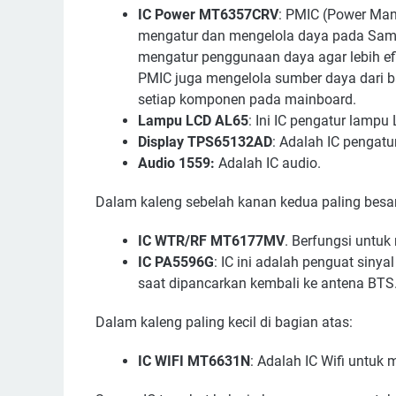
IC Power MT6357CRV
: PMIC (Power Man
mengatur dan mengelola daya pada Sam
mengatur penggunaan daya agar lebih ef
PMIC juga mengelola sumber daya dari ba
setiap komponen pada mainboard.
Lampu LCD AL65
: Ini IC pengatur lampu
Display TPS65132AD
: Adalah IC pengatur
Audio 1559:
Adalah IC audio.
Dalam kaleng sebelah kanan kedua paling besar
IC WTR/RF MT6177MV
. Berfungsi untuk 
IC PA5596G
: IC ini adalah penguat siny
saat dipancarkan kembali ke antena BTS
Dalam kaleng paling kecil di bagian atas:
IC WIFI MT6631N
: Adalah IC Wifi untuk