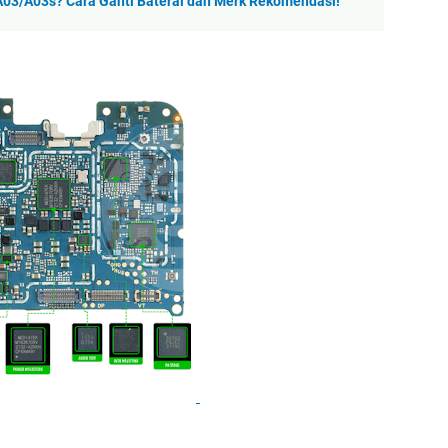
03/A03s? Cara Ganti Baterai dan Merk Rekomendasi!