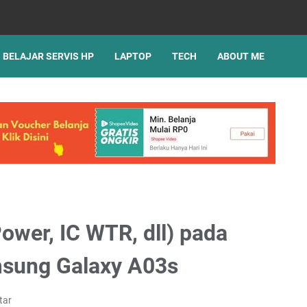
BELAJAR SERVIS HP
LAPTOP
TECH
ABOUT ME
ower, IC WTR, dll) pada
msung Galaxy A03s
tar