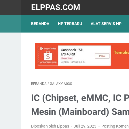
ELPPAS.COM
BERANDA
HP TERBARU
ALAT SERVIS HP
BERANDA
/
GALAXY A03S
IC (Chipset, eMMC, IC P
Mesin (Mainboard) Sa
Diposkan oleh Elppas
Juli 29, 2023
Posting Komen