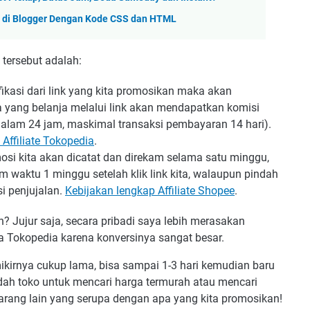
te di Blogger Dengan Kode CSS dan HTML
 tersebut adalah:
ifikasi dari link yang kita promosikan maka akan
a yang belanja melalui link akan mendapatkan komisi
alam 24 jam, maskimal transaksi pembayaran 14 hari).
Affiliate Tokopedia
.
omosi kita akan dicatat dan direkam selama satu minggu,
am waktu 1 minggu setelah klik link kita, walaupun pindah
i penjujalan.
Kebijakan lengkap Affiliate Shopee
.
Jujur saja, secara pribadi saya lebih merasakan
da Tokopedia karena konversinya sangat besar.
kirnya cukup lama, bisa sampai 1-3 hari kemudian baru
ndah toko untuk mencari harga termurah atau mencari
 barang lain yang serupa dengan apa yang kita promosikan!