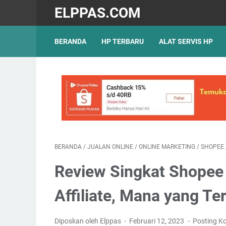
ELPPAS.COM
BERANDA
HP TERBARU
ALAT SERVIS HP
BERANDA
/
JUALAN ONLINE
/
ONLINE MARKETING
/
SHOPEE
Review Singkat Shopee 
Affiliate, Mana yang Te
Diposkan oleh Elppas
Februari 12, 2023
Posting K