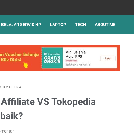
BELAJAR SERVIS HP
LAPTOP
TECH
ABOUT ME
/
TOKOPEDIA
Affiliate VS Tokopedia
rbaik?
omentar