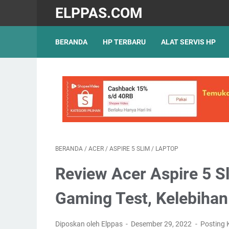
ELPPAS.COM
BERANDA
HP TERBARU
ALAT SERVIS HP
BERANDA
/
ACER
/
ASPIRE 5 SLIM
/
LAPTOP
Review Acer Aspire 5 S
Gaming Test, Kelebiha
Diposkan oleh Elppas
Desember 29, 2022
Posting