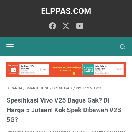
ELPPAS.COM
BERANDA
/
SMARTPHONE
/
SPESIFIKASI
/
VIVO
/
VIVO V25
Spesifikasi Vivo V25 Bagus Gak? Di
Harga 5 Jutaan! Kok Spek Dibawah V23
5G?