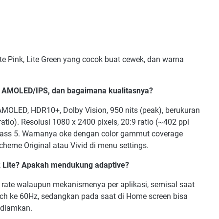
te Pink, Lite Green yang cocok buat cewek, dan warna
te AMOLED/IPS, dan bagaimana kualitasnya?
AMOLED, HDR10+, Dolby Vision, 950 nits (peak), berukuran
tio). Resolusi 1080 x 2400 pixels, 20:9 ratio (~402 ppi
 Glass 5. Warnanya oke dengan color gammut coverage
heme Original atau Vivid di menu settings.
2 Lite? Apakah mendukung adaptive?
rate walaupun mekanismenya per aplikasi, semisal saat
tch ke 60Hz, sedangkan pada saat di Home screen
bisa
idiamkan.