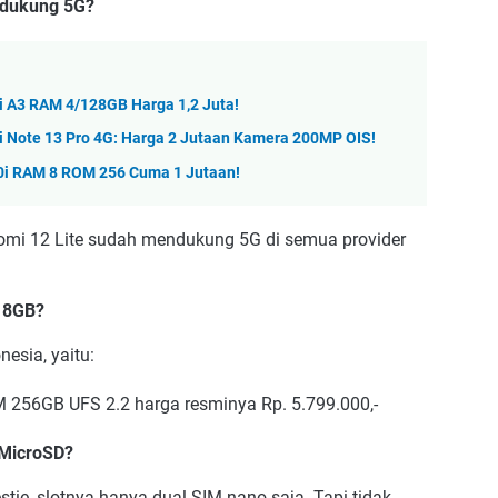
ndukung 5G?
i A3 RAM 4/128GB Harga 1,2 Juta!
i Note 13 Pro 4G: Harga 2 Jutaan Kamera 200MP OIS!
40i RAM 8 ROM 256 Cuma 1 Jutaan!
Xiaomi 12 Lite sudah mendukung 5G di semua provider
M 8GB?
esia, yaitu:
256GB UFS 2.2 harga resminya Rp. 5.799.000,-
 MicroSD?
tie, slotnya hanya dual SIM nano saja. Tapi tidak