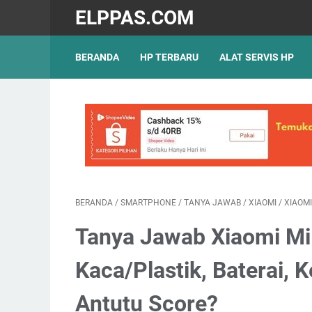
ELPPAS.COM
BERANDA
HP TERBARU
ALAT SERVIS HP
BERANDA
/
SMARTPHONE
/
TANYA JAWAB
/
XIAOMI
/
XIAOMI
Tanya Jawab Xiaomi Mi 
Kaca/Plastik, Baterai,
Antutu Score?