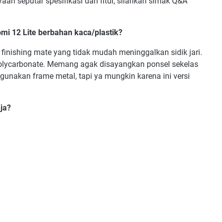
aan seputar spesifikasi dan fitur, silahkan simak Q&A
mi 12 Lite berbahan kaca/plastik?
inishing mate yang tidak mudah meninggalkan sidik jari.
olycarbonate. Memang agak disayangkan ponsel sekelas
unakan frame metal, tapi ya mungkin karena ini versi
aja?