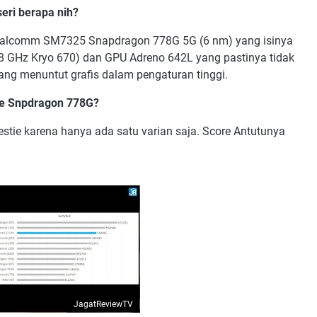
seri berapa nih?
ualcomm SM7325 Snapdragon 778G 5G (6 nm) yang isinya
.8 GHz Kryo 670) dan GPU Adreno 642L yang pastinya tidak
 menuntut grafis dalam pengaturan tinggi.
ite Snpdragon 778G?
estie karena hanya ada satu varian saja. Score Antutunya
JagatReviewTV