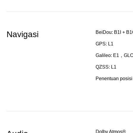
Navigasi
BeiDou: B1I + B
GPS: L1
Galileo: E1，GL
QZSS: L1
Penentuan posisi 
Dolby Atmos®