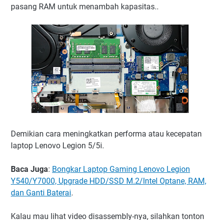
pasang RAM untuk menambah kapasitas..
Demikian cara meningkatkan performa atau kecepatan
laptop Lenovo Legion 5/5i.
Baca Juga
:
Bongkar Laptop Gaming Lenovo Legion
Y540/Y7000, Upgrade HDD/SSD M.2/Intel Optane, RAM,
dan Ganti Baterai
.
Kalau mau lihat video disassembly-nya, silahkan tonton