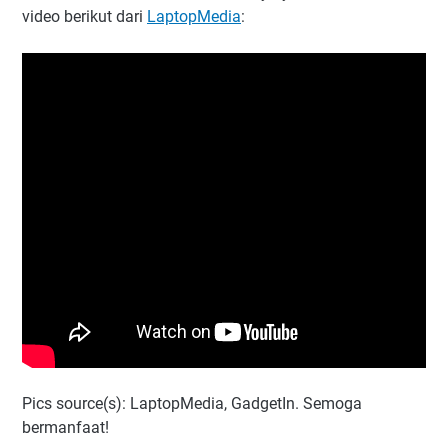
video berikut dari
LaptopMedia
:
Pics source(s): LaptopMedia, GadgetIn. Semoga
bermanfaat!