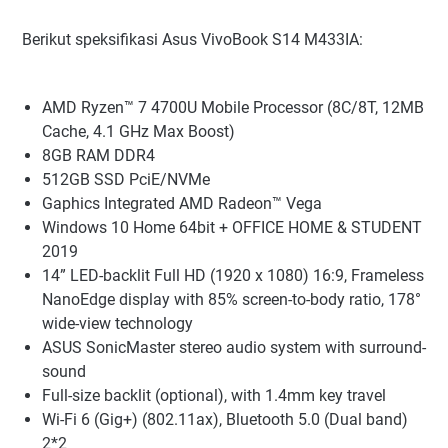
Berikut speksifikasi Asus VivoBook S14 M433IA:
AMD Ryzen™ 7 4700U Mobile Processor (8C/8T, 12MB
Cache, 4.1 GHz Max Boost)
8GB RAM DDR4
512GB SSD PciE/NVMe
Gaphics Integrated AMD Radeon™ Vega
Windows 10 Home 64bit + OFFICE HOME & STUDENT
2019
14” LED-backlit Full HD (1920 x 1080) 16:9, Frameless
NanoEdge display with 85% screen-to-body ratio, 178°
wide-view technology
ASUS SonicMaster stereo audio system with surround-
sound
Full-size backlit (optional), with 1.4mm key travel
Wi-Fi 6 (Gig+) (802.11ax), Bluetooth 5.0 (Dual band)
2*2