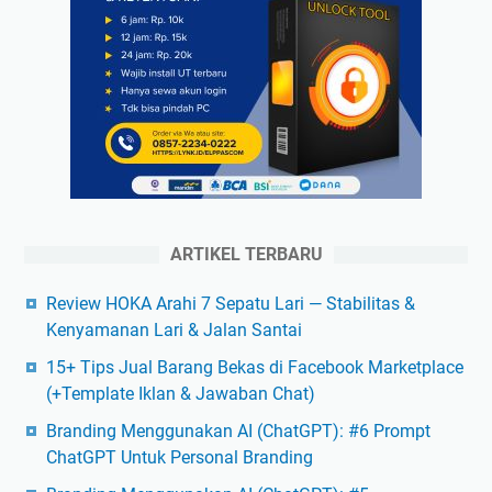
ARTIKEL TERBARU
Review HOKA Arahi 7 Sepatu Lari — Stabilitas &
Kenyamanan Lari & Jalan Santai
15+ Tips Jual Barang Bekas di Facebook Marketplace
(+Template Iklan & Jawaban Chat)
Branding Menggunakan AI (ChatGPT): #6 Prompt
ChatGPT Untuk Personal Branding