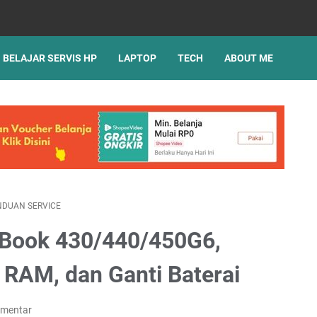
BELAJAR SERVIS HP
LAPTOP
TECH
ABOUT ME
NDUAN SERVICE
oBook 430/440/450G6,
RAM, dan Ganti Baterai
omentar