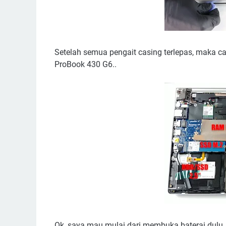
Setelah semua pengait casing terlepas, maka ca
ProBook 430 G6..
Ok, saya mau mulai dari membuka baterai dulu, 