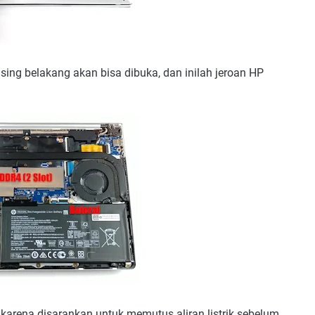
sing belakang akan bisa dibuka, dan inilah jeroan HP
karena disarankan untuk memutus aliran listrik sebelum