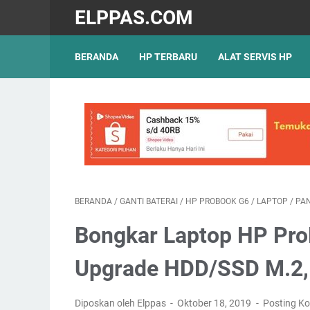
ELPPAS.COM
BERANDA
HP TERBARU
ALAT SERVIS HP
BERANDA
/
GANTI BATERAI
/
HP PROBOOK G6
/
LAPTOP
/
PA
Bongkar Laptop HP Pr
Upgrade HDD/SSD M.2, 
Diposkan oleh Elppas
Oktober 18, 2019
Posting K