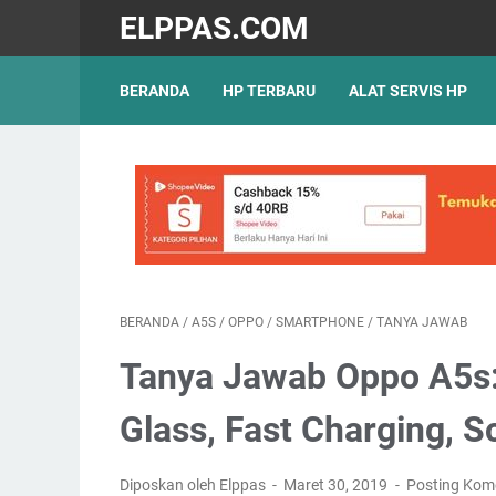
ELPPAS.COM
BERANDA
HP TERBARU
ALAT SERVIS HP
BERANDA
/
A5S
/
OPPO
/
SMARTPHONE
/
TANYA JAWAB
Tanya Jawab Oppo A5s: 
Glass, Fast Charging, S
Diposkan oleh Elppas
Maret 30, 2019
Posting Kom