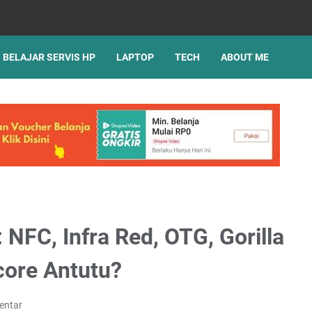
BELAJAR SERVIS HP
LAPTOP
TECH
ABOUT ME
NFC, Infra Red, OTG, Gorilla
core Antutu?
entar