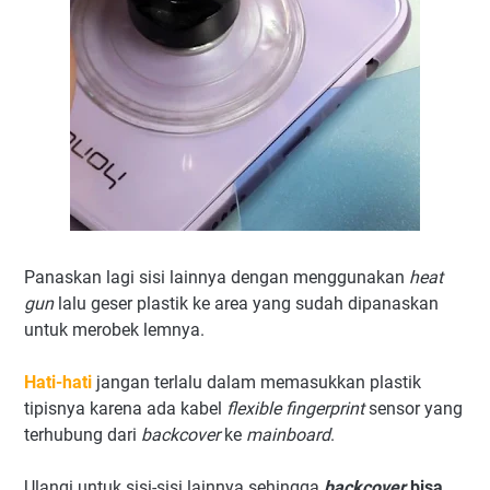
Panaskan lagi sisi lainnya dengan menggunakan
heat
gun
lalu geser plastik ke area yang sudah dipanaskan
untuk merobek lemnya.
Hati-hati
jangan terlalu dalam memasukkan plastik
tipisnya karena ada kabel
flexible fingerprint
sensor yang
terhubung dari
backcover
ke
mainboard
.
Ulangi untuk sisi-sisi lainnya sehingga
backcover
bisa