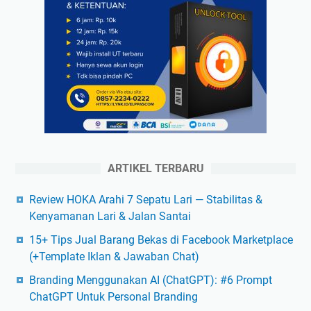
ARTIKEL TERBARU
Review HOKA Arahi 7 Sepatu Lari — Stabilitas &
Kenyamanan Lari & Jalan Santai
15+ Tips Jual Barang Bekas di Facebook Marketplace
(+Template Iklan & Jawaban Chat)
Branding Menggunakan AI (ChatGPT): #6 Prompt
ChatGPT Untuk Personal Branding