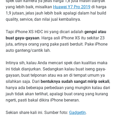
spek dan kamera ya jelas harga 1,8 juta masih banyak
yang lebih baik, misalkan
Huawei Y7 Pro 2019
di harga
1,9 jutaan, jelas jauh lebih baik apalagi dalam hal build
quality, service, dan nilai jual kembalinya.
Tapi iPhone XS HDC ini yang dicari adalah
gengsi atau
buat gaya-gayaan
. Harga asli iPhone XS itu sekitar 23
juta, artinya orang yang pake pasti berduit. Pake iPhone
auto ganteng/cantik lah.
Intinya sih, kalau Anda mencari spek dan kualitas maka
ini tidak dianjurkan. Sedangkan kalau buat iseng gaya-
gayaan, buat telponan atau wa an di tempat umum ya
silahkan saja. Dari
bentuknya sudah sangat mirip sekali
,
hanya ada beberapa perbedaan yang mungkin kalau dari
jauh tidak akan terlihat, apalagi buat orang yang kurang
ngerti, pasti bakal dikira iPhone beneran.
Sekian share kali ini. Sumber foto:
GadgetIn
.