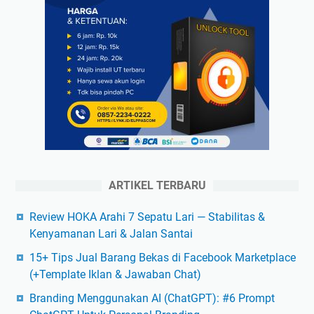
ARTIKEL TERBARU
Review HOKA Arahi 7 Sepatu Lari — Stabilitas &
Kenyamanan Lari & Jalan Santai
15+ Tips Jual Barang Bekas di Facebook Marketplace
(+Template Iklan & Jawaban Chat)
Branding Menggunakan AI (ChatGPT): #6 Prompt