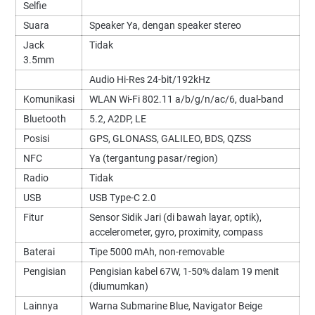
Selfie
Suara
Speaker Ya, dengan speaker stereo
Jack
Tidak
3.5mm
Audio Hi-Res 24-bit/192kHz
Komunikasi
WLAN Wi-Fi 802.11 a/b/g/n/ac/6, dual-band
Bluetooth
5.2, A2DP, LE
Posisi
GPS, GLONASS, GALILEO, BDS, QZSS
NFC
Ya (tergantung pasar/region)
Radio
Tidak
USB
USB Type-C 2.0
Fitur
Sensor Sidik Jari (di bawah layar, optik),
accelerometer, gyro, proximity, compass
Baterai
Tipe 5000 mAh, non-removable
Pengisian
Pengisian kabel 67W, 1-50% dalam 19 menit
(diumumkan)
Lainnya
Warna Submarine Blue, Navigator Beige