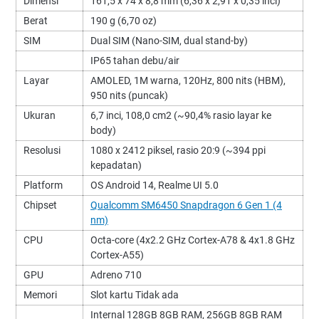
Dimensi
161,5 x 74 x 8,8 mm (6,36 x 2,91 x 0,35 inci)
Berat
190 g (6,70 oz)
SIM
Dual SIM (Nano-SIM, dual stand-by)
IP65 tahan debu/air
Layar
AMOLED, 1M warna, 120Hz, 800 nits (HBM),
950 nits (puncak)
Ukuran
6,7 inci, 108,0 cm2 (~90,4% rasio layar ke
body)
Resolusi
1080 x 2412 piksel, rasio 20:9 (~394 ppi
kepadatan)
Platform
OS Android 14, Realme UI 5.0
Chipset
Qualcomm SM6450 Snapdragon 6 Gen 1 (4
nm)
CPU
Octa-core (4x2.2 GHz Cortex-A78 & 4x1.8 GHz
Cortex-A55)
GPU
Adreno 710
Memori
Slot kartu Tidak ada
Internal 128GB 8GB RAM, 256GB 8GB RAM