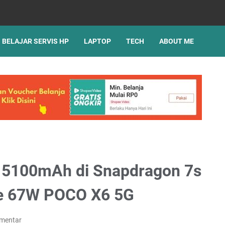
BELAJAR SERVIS HP
LAPTOP
TECH
ABOUT ME
i 5100mAh di Snapdragon 7s
ge 67W POCO X6 5G
omentar