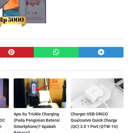
Apa itu Trickle Charging
Charger USB ORICO
OOC
(Pada Pengisian Baterai
Qualcomm Quick Charge
n
Smartphone)? Apakah
(QC) 3.0 1 Port (QTW-1U)
0
Bahaya?