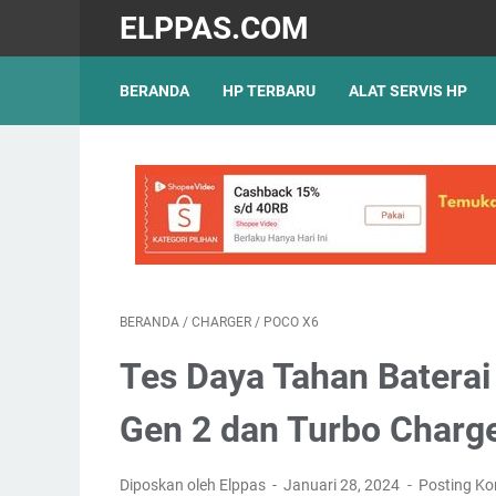
ELPPAS.COM
BERANDA
HP TERBARU
ALAT SERVIS HP
BERANDA
/
CHARGER
/
POCO X6
Tes Daya Tahan Batera
Gen 2 dan Turbo Char
Diposkan oleh Elppas
Januari 28, 2024
Posting K