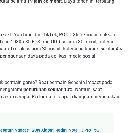
iputar selama
19 jam 38 menit
. Daya tahan ini terbilang
 seperti YouTube dan TikTok, POCO X6 5G menunjukkan
Tube 1080p 30 FPS non HDR selama 30 menit, baterai
aan TikTok selama 30 menit, baterai berkurang sekitar 4%.
 penggunaan daya pada aplikasi media sosial.
k bermain game? Saat bermain Genshin Impact pada
i mengalami
penurunan sekitar 10%
. Namun, saat
a cukup serupa. Performa ini dapat dianggap memuaskan
cepatan Ngecas 120W Xiaomi Redmi Note 13 Pro+ 5G