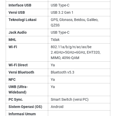
Interface USB
USB Type-C
Versi USB
USB 3.2 Gen 1
Teknologi Lokasi
GPS, Glonass, Beidou, Galileo,
QZSS
Jack Audio
USB Type-C
MHL
Tidak
Wi-Fi
802.11a/b/g/n/ac/ax/be
2.4GHz+5GHz+6GHz, EHT320,
MIMO, 4096-QAM
Wi-Fi Direct
Ya
Versi Bluetooth
Bluetooth v5.3
NFC
Ya
UWB (Ultra-
Ya
Wideband)
PC Sync.
Smart Switch (versi PC)
Sistem Operasi (OS)
Android
Informasi Umum