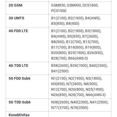
2G GSM
GSM850, GSM900, DCS1800,
PCS1900
3G UMTS
B1(2100), B2(1900), B4(AWS),
B5(850), B8(900)
4G FDD LTE
B1(2100), B2(1900), B3(1800),
B4(AWS), B5(850), B7(2600),
B8(900), B12(700), B13(700),
B17(700), B18(800), B19(800),
B20(800), B25(1900), B26(850),
B28(700), B66(AWS-3)
4G TDD LTE
B38(2600), B39(1900), B40(2300),
B41(2500)
5G FDD Sub6
N1(2100), N2(1900), N3(1800),
N5(850), N7(2600), N8(900),
N12(700), N20(800), N25(1900),
N26(850), N28(700), N66(AWS-3)
5G TDD Sub6
N38(2600), N40(2300), N41(2500),
N77(3700), N78(3500)
Konektivitas