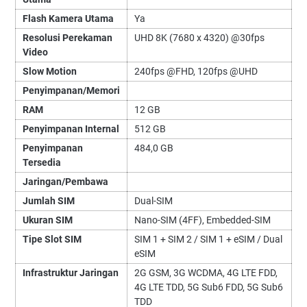
Flash Kamera Utama
Ya
Resolusi Perekaman
UHD 8K (7680 x 4320) @30fps
Video
Slow Motion
240fps @FHD, 120fps @UHD
Penyimpanan/Memori
RAM
12 GB
Penyimpanan Internal
512 GB
Penyimpanan
484,0 GB
Tersedia
Jaringan/Pembawa
Jumlah SIM
Dual-SIM
Ukuran SIM
Nano-SIM (4FF), Embedded-SIM
Tipe Slot SIM
SIM 1 + SIM 2 / SIM 1 + eSIM / Dual
eSIM
Infrastruktur Jaringan
2G GSM, 3G WCDMA, 4G LTE FDD,
4G LTE TDD, 5G Sub6 FDD, 5G Sub6
TDD