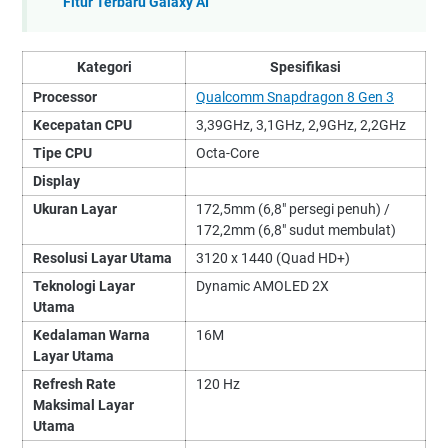
Fitur Terbaru Galaxy AI
Kategori
Spesifikasi
Processor
Qualcomm Snapdragon 8 Gen 3
Kecepatan CPU
3,39GHz, 3,1GHz, 2,9GHz, 2,2GHz
Tipe CPU
Octa-Core
Display
Ukuran Layar
172,5mm (6,8" persegi penuh) /
172,2mm (6,8" sudut membulat)
Resolusi Layar Utama
3120 x 1440 (Quad HD+)
Teknologi Layar
Dynamic AMOLED 2X
Utama
Kedalaman Warna
16M
Layar Utama
Refresh Rate
120 Hz
Maksimal Layar
Utama