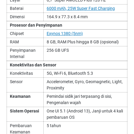
Layar
6,7" Super AMOLED Plus 120 Hz
Baterai
6000 mAh, 25W Super Fast Charging
Dimensi
164.9 x 77.3 x 8.4 mm
Prosesor dan Penyimpanan
Chipset
Exynos 1380 (5nm)
RAM
8 GB, RAM Plus hingga 8 GB (opsional)
Penyimpanan
256 GB UFS
Internal
Konektivitas dan Sensor
Konektivitas
5G, Wi-Fi 6, Bluetooth 5.3
Sensor
Accelerometer, Gyro, Geomagnetic, Light,
Proximity
Keamanan
Pemindai sidik jari terpasang di sisi,
Pengenalan wajah
Sistem Operasi
One UI 5.1 (Android 13), Janji untuk 4 kali
pembaruan OS
Pembaruan
5 tahun
Keamanan