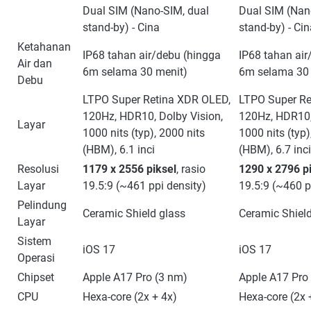
Dual SIM (Nano-SIM, dual
Dual SIM (Nan
stand-by) - Cina
stand-by) - Ci
Ketahanan
IP68 tahan air/debu (hingga
IP68 tahan air
Air dan
6m selama 30 menit)
6m selama 30 
Debu
LTPO Super Retina XDR OLED,
LTPO Super Re
120Hz, HDR10, Dolby Vision,
120Hz, HDR10,
Layar
1000 nits (typ), 2000 nits
1000 nits (typ)
(HBM), 6.1 inci
(HBM), 6.7 inci
Resolusi
1179 x 2556 piksel
, rasio
1290 x 2796 p
Layar
19.5:9 (~461 ppi density)
19.5:9 (~460 p
Pelindung
Ceramic Shield glass
Ceramic Shield
Layar
Sistem
iOS 17
iOS 17
Operasi
Chipset
Apple A17 Pro (3 nm)
Apple A17 Pro
CPU
Hexa-core (2x + 4x)
Hexa-core (2x 