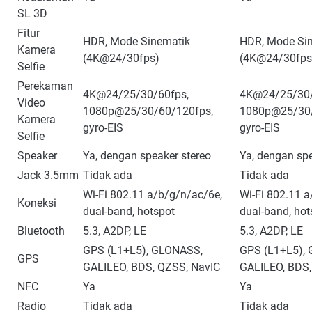
SL 3D
Fitur
HDR, Mode Sinematik
HDR, Mode Si
Kamera
(4K@24/30fps)
(4K@24/30fps
Selfie
Perekaman
4K@24/25/30/60fps,
4K@24/25/30/
Video
1080p@25/30/60/120fps,
1080p@25/30/
Kamera
gyro-EIS
gyro-EIS
Selfie
Speaker
Ya, dengan speaker stereo
Ya, dengan spe
Jack 3.5mm
Tidak ada
Tidak ada
Wi-Fi 802.11 a/b/g/n/ac/6e,
Wi-Fi 802.11 a
Koneksi
dual-band, hotspot
dual-band, hot
Bluetooth
5.3, A2DP, LE
5.3, A2DP, LE
GPS (L1+L5), GLONASS,
GPS (L1+L5),
GPS
GALILEO, BDS, QZSS, NavIC
GALILEO, BDS,
NFC
Ya
Ya
Radio
Tidak ada
Tidak ada