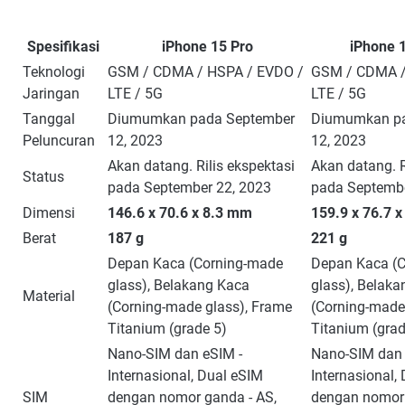
Spesifikasi
iPhone 15 Pro
iPhone 
Teknologi
GSM / CDMA / HSPA / EVDO /
GSM / CDMA /
Jaringan
LTE / 5G
LTE / 5G
Tanggal
Diumumkan pada September
Diumumkan pa
Peluncuran
12, 2023
12, 2023
Akan datang. Rilis ekspektasi
Akan datang. R
Status
pada September 22, 2023
pada Septembe
Dimensi
146.6 x 70.6 x 8.3 mm
159.9 x 76.7 
Berat
187 g
221 g
Depan Kaca (Corning-made
Depan Kaca (
glass), Belakang Kaca
glass), Belak
Material
(Corning-made glass), Frame
(Corning-made
Titanium (grade 5)
Titanium (grad
Nano-SIM dan eSIM -
Nano-SIM dan 
Internasional, Dual eSIM
Internasional,
SIM
dengan nomor ganda - AS,
dengan nomor 