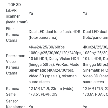
- TOF 3D
LiDAR
Ya
Ya
scanner
(kedalaman)
Fitur
Dual-LED dual-tone flash, HDR
Dual-LED dual-
Kamera
(foto/panorama)
(foto/panoram
Utama
4K@24/25/30/60fps,
4K@24/25/30/
1080p@25/30/60/120/240fps,
1080p@25/30/
Perekaman
10-bit HDR, Dolby Vision HDR
10-bit HDR, Do
Video
(hingga 60fps), ProRes, Mode
(hingga 60fps
Kamera
Sinematik (4K@24/30fps),
Sinematik (4K
Utama
Video 3D (spasial), rekaman
Video 3D (spas
suara stereo
suara stereo
Kamera
12 MP, f/1.9, 23mm (wide),
12 MP, f/1.9, 
Selfie
1/3.6", PDAF, OIS
1/3.6", PDAF, 
Sensor
Kedalaman
Ya
Ya