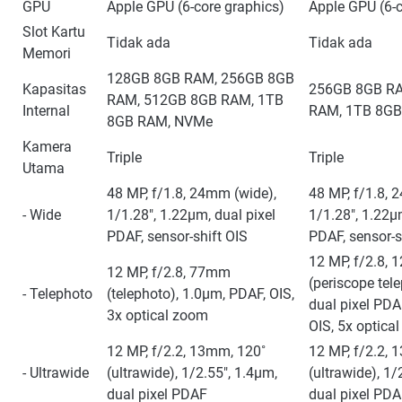
GPU
Apple GPU (6-core graphics)
Apple GPU (6-c
Slot Kartu
Tidak ada
Tidak ada
Memori
128GB 8GB RAM, 256GB 8GB
Kapasitas
256GB 8GB R
RAM, 512GB 8GB RAM, 1TB
Internal
RAM, 1TB 8G
8GB RAM, NVMe
Kamera
Triple
Triple
Utama
48 MP, f/1.8, 24mm (wide),
48 MP, f/1.8, 
- Wide
1/1.28", 1.22µm, dual pixel
1/1.28", 1.22µ
PDAF, sensor-shift OIS
PDAF, sensor-s
12 MP, f/2.8,
12 MP, f/2.8, 77mm
(periscope tel
- Telephoto
(telephoto), 1.0µm, PDAF, OIS,
dual pixel PDAF
3x optical zoom
OIS, 5x optica
12 MP, f/2.2, 13mm, 120˚
12 MP, f/2.2, 
- Ultrawide
(ultrawide), 1/2.55", 1.4µm,
(ultrawide), 1/
dual pixel PDAF
dual pixel PD