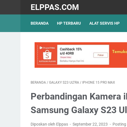
ELPPAS.COM
BERANDA
HP TERBARU
ALAT SERVIS HP
BERANDA
/
GALAXY S23 ULTRA
/
IPHONE 15 PRO MAX
Perbandingan Kamera i
Samsung Galaxy S23 Ul
Diposkan oleh Elppas
September 22, 2023
Posting