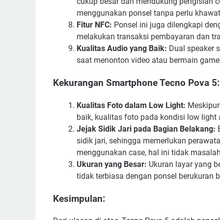
cukup besar dan mendukung pengisian 
menggunakan ponsel tanpa perlu khawatir
Fitur NFC:
Ponsel ini juga dilengkapi de
melakukan transaksi pembayaran dan tr
Kualitas Audio yang Baik:
Dual speaker s
saat menonton video atau bermain game
Kekurangan Smartphone Tecno Pova 5:
Kualitas Foto dalam Low Light:
Meskipun 
baik, kualitas foto pada kondisi low ligh
Jejak Sidik Jari pada Bagian Belakang:
B
sidik jari, sehingga memerlukan perawat
menggunakan case, hal ini tidak masalah
Ukuran yang Besar:
Ukuran layar yang b
tidak terbiasa dengan ponsel berukuran b
Kesimpulan: