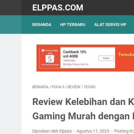
ELPPAS.COM
BERANDA
HP TERBARU
ALAT SERVIS HP
BERANDA
/
POVA 5
/
REVIEW
/
TECNO
Review Kelebihan dan 
Gaming Murah dengan F
Diposkan oleh Elppas
Agustus 11, 2023
Posting K