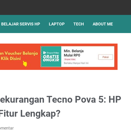
BELAJAR SERVIS HP
LAPTOP
TECH
ABOUT ME
Kekurangan Tecno Pova 5: HP
itur Lengkap?
omentar