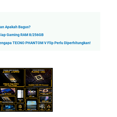
taan Apakah Bagus?
n Siap Gaming RAM 8/256GB
engapa TECNO PHANTOM V Flip Perlu Diperhitungkan!