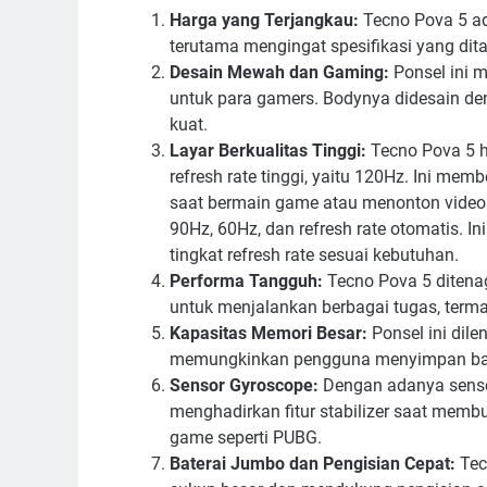
Harga yang Terjangkau:
Tecno Pova 5 ad
terutama mengingat spesifikasi yang dit
Desain Mewah dan Gaming:
Ponsel ini m
untuk para gamers. Bodynya didesain d
kuat.
Layar Berkualitas Tinggi:
Tecno Pova 5 h
refresh rate tinggi, yaitu 120Hz. Ini m
saat bermain game atau menonton video
90Hz, 60Hz, dan refresh rate otomatis. I
tingkat refresh rate sesuai kebutuhan.
Performa Tangguh:
Tecno Pova 5 ditenag
untuk menjalankan berbagai tugas, term
Kapasitas Memori Besar:
Ponsel ini dil
memungkinkan pengguna menyimpan bany
Sensor Gyroscope:
Dengan adanya senso
menghadirkan fitur stabilizer saat memb
game seperti PUBG.
Baterai Jumbo dan Pengisian Cepat:
Tec