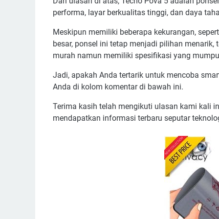
Dari ulasan di atas, Tecno Pova 5 adalah pons
performa, layar berkualitas tinggi, dan daya tah
Meskipun memiliki beberapa kekurangan, seperti
besar, ponsel ini tetap menjadi pilihan menari
murah namun memiliki spesifikasi yang mumpun
Jadi, apakah Anda tertarik untuk mencoba sm
Anda di kolom komentar di bawah ini.
Terima kasih telah mengikuti ulasan kami kali i
mendapatkan informasi terbaru seputar teknolog