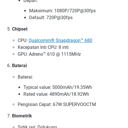
Depan:
Maksimum: 1080P/720P@30fps
Default: 720P@30fps
Chipset
CPU:
Qualcomm® Snapdragon™ 680
Kecepatan Inti CPU: 8 inti
GPU: Adreno™ 610 @ 1115MHz
Baterai
Baterai:
Typical value: 5000mAh/19.35Wh
Rated value: 4890mAh/18.92Wh
Pengisian Cepat: 67W SUPERVOOCTM
Biometrik
Sidik jari: Didukung