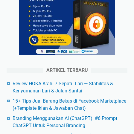
ARTIKEL TERBARU
Review HOKA Arahi 7 Sepatu Lari — Stabilitas &
Kenyamanan Lari & Jalan Santai
15+ Tips Jual Barang Bekas di Facebook Marketplace
(+Template Iklan & Jawaban Chat)
Branding Menggunakan AI (ChatGPT): #6 Prompt
ChatGPT Untuk Personal Branding