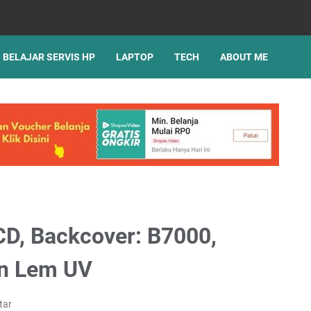
BELAJAR SERVIS HP
LAPTOP
TECH
ABOUT ME
CD, Backcover: B7000,
an Lem UV
tar