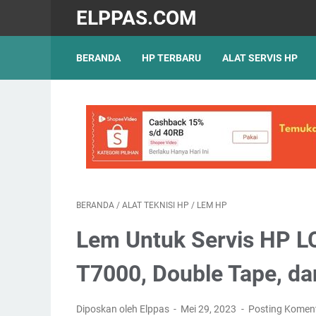
ELPPAS.COM
BERANDA
HP TERBARU
ALAT SERVIS HP
BERANDA
/
ALAT TEKNISI HP
/
LEM HP
Lem Untuk Servis HP L
T7000, Double Tape, d
Diposkan oleh Elppas
Mei 29, 2023
Posting Komen