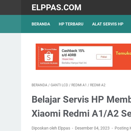
ELPPAS.COM
BERANDA
HP TERBARU
ALAT SERVIS HP
BERANDA
/
GANTI LCD
/
REDMI A1
/
REDMI A2
Belajar Servis HP Mem
Xiaomi Redmi A1/A2 Se
Diposkan oleh Elppas
Desember 04, 2023
Posting