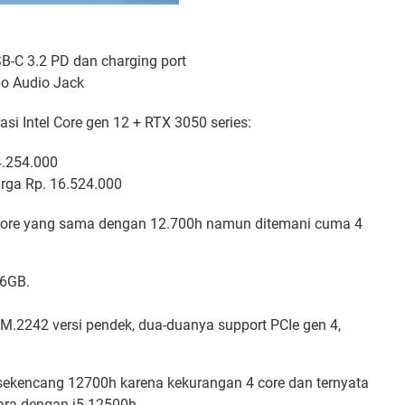
SB-C 3.2 PD dan charging port
mbo Audio Jack
asi Intel Core gen 12 + RTX 3050 series:
4.254.000
arga Rp. 16.524.000
-Core yang sama dengan 12.700h namun ditemani cuma 4
16GB.
 M.2242 versi pendek, dua-duanya support PCIe gen 4,
sekencang 12700h karena kekurangan 4 core dan ternyata
ara dengan i5-12500h.