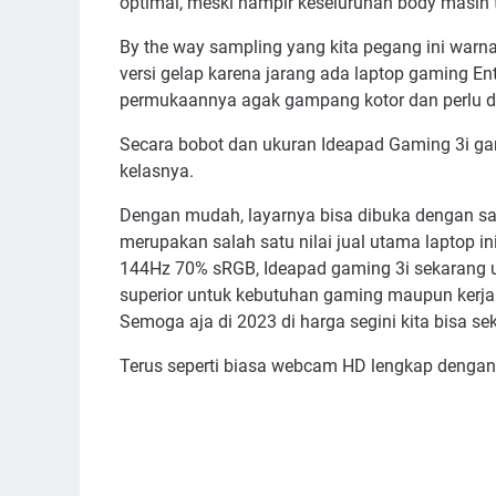
optimal, meski hampir keseluruhan body masih t
By the way sampling yang kita pegang ini warna
versi gelap karena jarang ada laptop gaming En
permukaannya agak gampang kotor dan perlu dib
Secara bobot dan ukuran Ideapad Gaming 3i gam
kelasnya.
Dengan mudah, layarnya bisa dibuka dengan sat
merupakan salah satu nilai jual utama laptop i
144Hz 70% sRGB, Ideapad gaming 3i sekarang ud
superior untuk kebutuhan gaming maupun kerja 
Semoga aja di 2023 di harga segini kita bisa s
Terus seperti biasa webcam HD lengkap dengan p