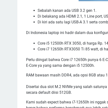
Sebalah kanan ada USB 3.2 gen 1.
Di belakang ada HDMI 2.1, 1 Line port, U
Di kiri ada satu lagi USB-A 3.1 serta co
Di Indonesia laptop ini hadir dalam dua konfigur
Core i5 12500h RTX 3050, di harga Rp. 1
Core i7 12650h RTX3050 Ti 85 watt, di h
Perlu diingat bahwa Core i7 12650h punya 6 E
E-Core ya yang sama dengan i5 12500h.
RAM bawaan masih DDR4, ada opsi 8GB atau 
Disertai dua slot M.2 NVMe yang salah satunya
secara default diisi 512GB.
Kami sudah expect bahwa i7-12650h ini nggak 
bener bahwa performa benchmark-nya lebih set