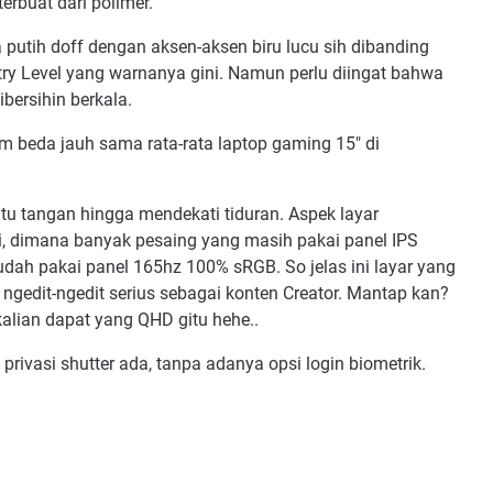
erbuat dari polimer.
 putih doff dengan aksen-aksen biru lucu sih dibanding
try Level yang warnanya gini. Namun perlu diingat bahwa
ersihin berkala.
 beda jauh sama rata-rata laptop gaming 15" di
u tangan hingga mendekati tiduran. Aspek layar
ni, dimana banyak pesaing yang masih pakai panel IPS
ah pakai panel 165hz 100% sRGB. So jelas ini layar yang
ngedit-ngedit serius sebagai konten Creator. Mantap kan?
ekalian dapat yang QHD gitu hehe..
rivasi shutter ada, tanpa adanya opsi login biometrik.