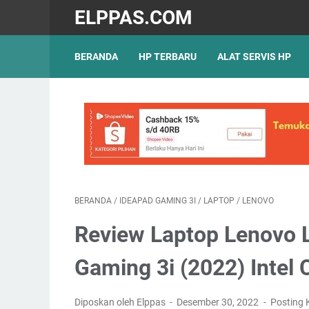
ELPPAS.COM
BERANDA
HP TERBARU
ALAT SERVIS HP
BERANDA
/
IDEAPAD GAMING 3I
/
LAPTOP
/
LENOVO
Review Laptop Lenovo L
Gaming 3i (2022) Intel
Diposkan oleh Elppas
Desember 30, 2022
Posting