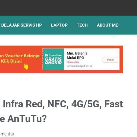
BELAJAR SERVIS HP
LAPTOP
TECH
ABOUT ME
Infra Red, NFC, 4G/5G, Fast
re AnTuTu?
omentar