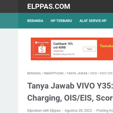
ELPPAS.COM
BERANDA
HP TERBARU
ALAT SERVIS HP
BERANDA
/
SMARTPHONE
/
TANYA JAWAB
/
VIVO
/
VIVO Y35
Tanya Jawab VIVO Y35: 
Charging, OIS/EIS, Sco
Diposkan oleh Elppas
Agustus 28, 2022
Posting K