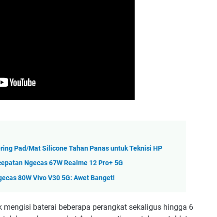
ring Pad/Mat Silicone Tahan Panas untuk Teknisi HP
cepatan Ngecas 67W Realme 12 Pro+ 5G
gecas 80W Vivo V30 5G: Awet Banget!
uk mengisi baterai beberapa perangkat sekaligus hingga 6