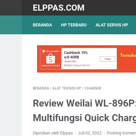
ELPPAS.COM
BERANDA
HP TERBARU
ALAT SERVIS HP
BERANDA
/
ALAT TEKNISI HP
/
CHARGER
Review Weilai WL-896P:
Multifungsi Quick Char
Diposkan oleh Elppas
Juli 02, 2022
Posting Komen