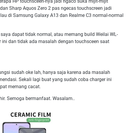
apa HP touchsceen-nya jadi ngaco suka mijit-mijit
dan Sharp Aquos Zero 2 pas ngecas touchscreen jadi
 Kalau di Samsung Galaxy A13 dan Realme C3 normal-normal
 saya dapat tidak normal, atau memang build Weilai WL-
r ini dan tidak ada masalah dengan touchsceen saat
ungsi sudah oke lah, hanya saja karena ada masalah
mendasi. Sekali lagi buat yang sudah coba charger ini
dapat memang cacat.
hir. Semoga bermanfaat. Wasalam..