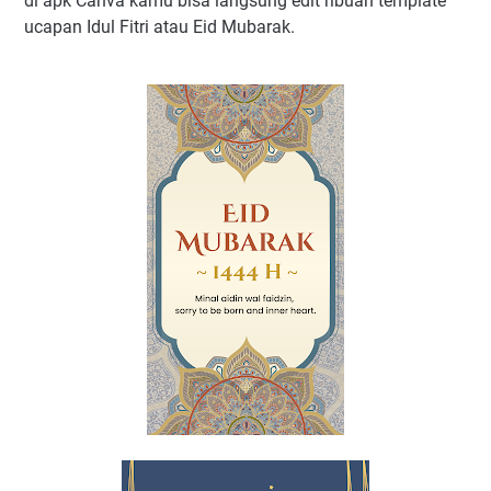
di apk Canva kamu bisa langsung edit ribuan template
ucapan Idul Fitri atau Eid Mubarak.