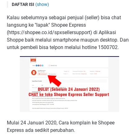
DAFTAR ISI
(show)
1. Live Chat melalui aplikasi Shopee
Kalau sebelumnya sebagai penjual (seller) bisa chat
2. Live Chat melalui situs Shopee Seller Centre, Pusat
langsung ke "lapak" Shopee Express
Edukasi Penjual (Desktop/Laptop)
(https://shopee.co.id/spxsellersupport) di Aplikasi
3. Melalui Email
Shoppe baik melalui smartphone maupun desktop. Dan
untuk pembeli bisa telpon melalui hotline 1500702.
4. Melalui Call Center
Mulai 24 Januari 2020, Cara komplain ke Shopee
Express ada sedikit perubahan.