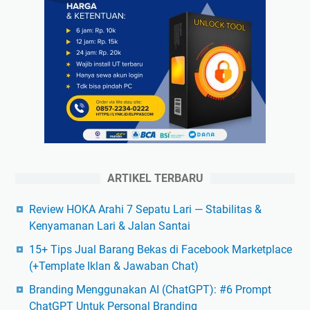
ARTIKEL TERBARU
Review HOKA Arahi 7 Sepatu Lari — Stabilitas &
Kenyamanan Lari & Jalan Santai
15+ Tips Jual Barang Bekas di Facebook Marketplace
(+Template Iklan & Jawaban Chat)
Branding Menggunakan AI (ChatGPT): #6 Prompt
ChatGPT Untuk Personal Branding