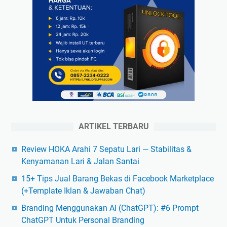
ARTIKEL TERBARU
Review HOKA Arahi 7 Sepatu Lari — Stabilitas &
Kenyamanan Lari & Jalan Santai
15+ Tips Jual Barang Bekas di Facebook Marketplace
(+Template Iklan & Jawaban Chat)
Branding Menggunakan AI (ChatGPT): #6 Prompt
ChatGPT Untuk Personal Branding