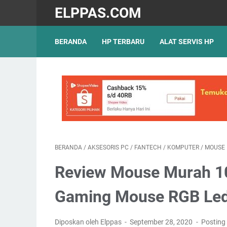
ELPPAS.COM
BERANDA
HP TERBARU
ALAT SERVIS HP
BERANDA
/
AKSESORIS PC
/
FANTECH
/
KOMPUTER
/
MOUSE
Review Mouse Murah 10
Gaming Mouse RGB Le
Diposkan oleh Elppas
September 28, 2020
Posting