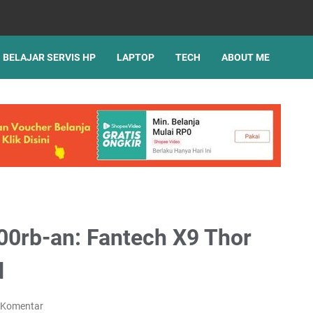
BELAJAR SERVIS HP
LAPTOP
TECH
ABOUT ME
0rb-an: Fantech X9 Thor
d
 Komentar