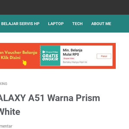
BELAJAR SERVIS HP
LAPTOP
TECH
ABOUT ME
XING
LAXY A51 Warna Prism
White
omentar