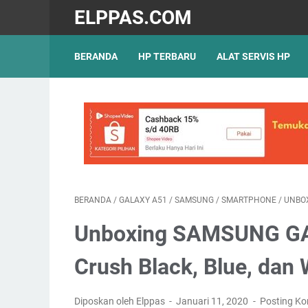
ELPPAS.COM
BERANDA
HP TERBARU
ALAT SERVIS HP
BERANDA
/
GALAXY A51
/
SAMSUNG
/
SMARTPHONE
/
UNBO
Unboxing SAMSUNG GA
Crush Black, Blue, dan 
Diposkan oleh Elppas
Januari 11, 2020
Posting K