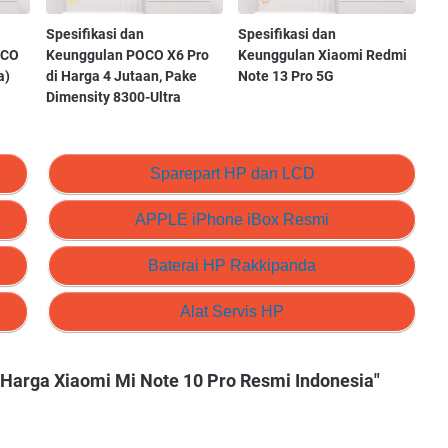
Spesifikasi dan
Spesifikasi dan
OCO
Keunggulan POCO X6 Pro
Keunggulan Xiaomi Redmi
a)
di Harga 4 Jutaan, Pake
Note 13 Pro 5G
Dimensity 8300-Ultra
Sparepart HP dan LCD
APPLE iPhone iBox Resmi
Baterai HP Rakkipanda
Alat Servis HP
& Harga Xiaomi Mi Note 10 Pro Resmi Indonesia"