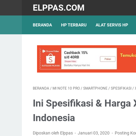
ELPPAS.COM
BERANDA
HP TERBARU
ALAT SERVIS HP
BERANDA
/
MI NOTE 10 PRO
/
SMARTPHONE
/
SPESIFIKASI
/
Ini Spesifikasi & Harga
Indonesia
Diposkan oleh Elppas
Januari 03, 2020
Posting K