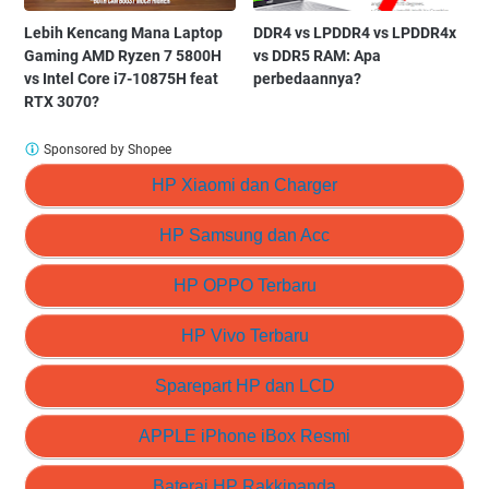
Lebih Kencang Mana Laptop
DDR4 vs LPDDR4 vs LPDDR4x
Gaming AMD Ryzen 7 5800H
vs DDR5 RAM: Apa
vs Intel Core i7-10875H feat
perbedaannya?
RTX 3070?
Sponsored by Shopee
HP Xiaomi dan Charger
HP Samsung dan Acc
HP OPPO Terbaru
HP Vivo Terbaru
Sparepart HP dan LCD
APPLE iPhone iBox Resmi
Baterai HP Rakkipanda